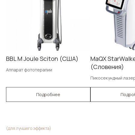
BBL M Joule Sciton (США)
MaQX StarWalk
(Словения)
Аппарат фототерапии
Пикосекундный лазе
Подробнее
Подро
(для лучшего эффекта)